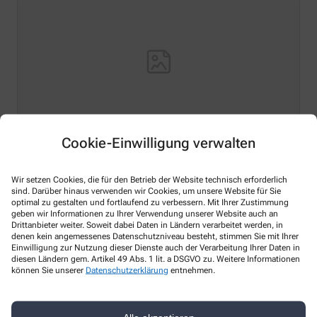
Cookie-Einwilligung verwalten
Hello world!
Wir setzen Cookies, die für den Betrieb der Website technisch erforderlich
Welcome to WordPress on Azure Sites. This is your first
sind. Darüber hinaus verwenden wir Cookies, um unsere Website für Sie
post. Edit or delete it, then start writing!
optimal zu gestalten und fortlaufend zu verbessern. Mit Ihrer Zustimmung
geben wir Informationen zu Ihrer Verwendung unserer Website auch an
Mehr lesen
Drittanbieter weiter. Soweit dabei Daten in Ländern verarbeitet werden, in
denen kein angemessenes Datenschutzniveau besteht, stimmen Sie mit Ihrer
Einwilligung zur Nutzung dieser Dienste auch der Verarbeitung Ihrer Daten in
diesen Ländern gem. Artikel 49 Abs. 1 lit. a DSGVO zu. Weitere Informationen
können Sie unserer
Datenschutzerklärung
entnehmen.
Kontakt