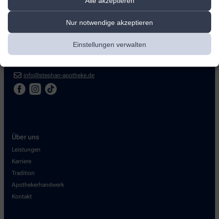
Alle akzeptieren
Stephan-Apotheke Egglham
Nur notwendige akzeptieren
Hauptstraße 32
,
84385
Egglham
Einstellungen verwalten
+4985432100
+0854391 78 90
info@stephan-apotheke.de
Über uns
Leistungen
Karriere
Tradition
Apothekerhandwerk
Kontakt